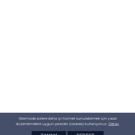
Sitemizde sizlere daha iyi hizmet sunulabilmek için yasal
düzenlemelere uygun çerezler (cookies) kullanıyoruz.
Detay