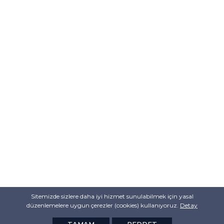
Sitemizde sizlere daha iyi hizmet sunulabilmek için yasal
düzenlemelere uygun çerezler (cookies) kullanıyoruz.
Detay